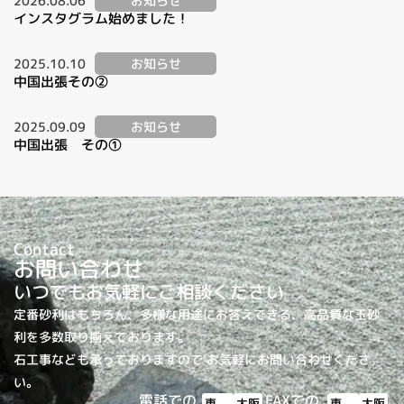
2026.08.06
お知らせ
インスタグラム始めました！
2025.10.10
お知らせ
中国出張その②
2025.09.09
お知らせ
中国出張 その①
Contact
お問い合わせ
いつでもお気軽にご相談ください
定番砂利はもちろん、多様な用途にお答えできる、高品質な玉砂
利を多数取り揃えております。
石工事なども承っておりますので お気軽にお問い合わせくださ
い。
電話での
FAXでの
東
大阪
東
大阪