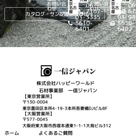
お問い合
お問い合
京・
京・
06-
06
名古
名古
わせ
わせ
7167-
67
屋
屋
カタログ・サンプル請求
お問い合わせ
3335
94
03-
03-
5610-
5610-
6401
6402
株式会社ハッピーワールド
石材事業部 一信ジャパン
【東京営業所】
〒130-0004
東京墨田区本所4-19-3本所吾妻橋DJビル8F
【大阪営業所】
〒577-0045
大阪府東大阪市西堤本通東1-1-1大発ビル312
ホーム
よくあるご質問