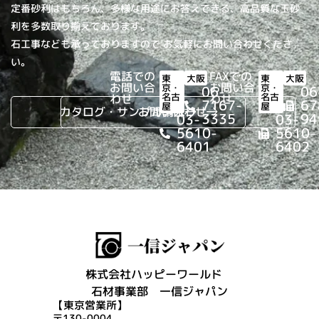
定番砂利はもちろん、多様な用途にお答えできる、高品質な玉砂
利を多数取り揃えております。
石工事なども承っておりますので お気軽にお問い合わせくださ
い。
電話での
FAXでの
東
大阪
東
大阪
お問い合
お問い合
京・
京・
06-
06
名古
名古
わせ
わせ
7167-
67
屋
屋
カタログ・サンプル請求
お問い合わせ
3335
94
03-
03-
5610-
5610-
6401
6402
株式会社ハッピーワールド
石材事業部 一信ジャパン
【東京営業所】
〒130-0004